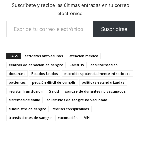
Suscríbete y recibe las últimas entradas en tu correo
electrónico.
Escribe tu correo electrónico…
Suscribirse
TAGS
activistas antivacunas
atención médica
centros de donación de sangre
Covid-19
desinformación
donantes
Estados Unidos
microbios potencialmente infecciosos
pacientes
petición difícil de cumplir
políticas estandarizadas
revista Transfusion
Salud
sangre de donantes no vacunados
sistemas de salud
solicitudes de sangre no vacunada
suministro de sangre
teorías conspirativas
transfusiones de sangre
vacunación
VIH