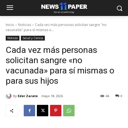
Inicio
Noticias
Cada vez más personas solicitan sangre "no
vacunada" para sí mismas o...
Noticias
Salud y Ciencia
Cada vez más personas
solicitan sangre «no
vacunada» para sí mismas o
para sus hijos
By
Eder Zarate
mayo 18, 2026
46
0