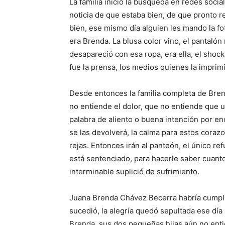
La familia inició la búsqueda en redes sociale
noticia de que estaba bien, de que pronto r
bien, ese mismo día alguien les mando la fo
era Brenda. La blusa color vino, el pantalón 
desapareció con esa ropa, era ella, el shock
fue la prensa, los medios quienes la imprimie
Desde entonces la familia completa de Bren
no entiende el dolor, que no entiende que 
palabra de aliento o buena intención por en
se las devolverá, la calma para estos corazo
rejas. Entonces irán al panteón, el único re
está sentenciado, para hacerle saber cuanto
interminable suplició de sufrimiento.
Juana Brenda Chávez Becerra habría cumpli
sucedió, la alegría quedó sepultada ese día 
Brenda, sus dos pequeñas hijas aún no ent