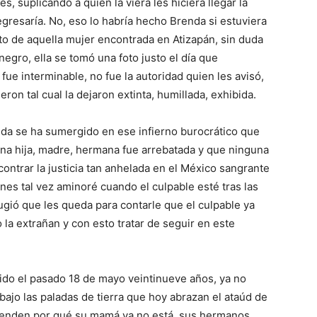
s, suplicando a quién la viera les hiciera llegar la
egresaría. No, eso lo habría hecho Brenda si estuviera
to de aquella mujer encontrada en Atizapán, sin duda
negro, ella se tomó una foto justo el día que
 fue interminable, no fue la autoridad quien les avisó,
ron tal cual la dejaron extinta, humillada, exhibida.
da se ha sumergido en ese infierno burocrático que
una hija, madre, hermana fue arrebatada y que ninguna
contrar la justicia tan anhelada en el México sangrante
nes tal vez aminoré cuando el culpable esté tras las
fugió que les queda para contarle que el culpable ya
 la extrañan y con esto tratar de seguir en este
do el pasado 18 de mayo veintinueve años, ya no
bajo las paladas de tierra que hoy abrazan el ataúd de
ienden por qué su mamá ya no está, sus hermanos