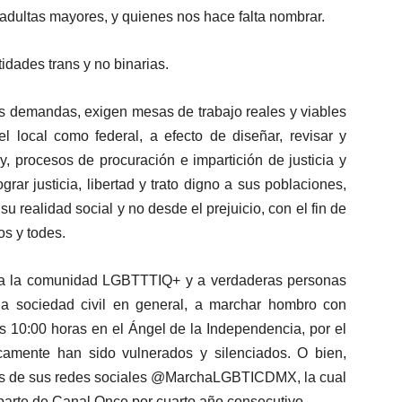
 adultas mayores, y quienes nos hace falta nombrar.
idades trans y no binarias.
s demandas, exigen mesas de trabajo reales y viables
el local como federal, a efecto de diseñar, revisar y
ley, procesos de procuración e impartición de justicia y
rar justicia, libertad y trato digno a sus poblaciones,
realidad social y no desde el prejuicio, con el fin de
os y todes.
ión a la comunidad LGBTTTIQ+ y a verdaderas personas
la sociedad civil en general, a marchar hombro con
s 10:00 horas en el Ángel de la Independencia, por el
camente han sido vulnerados y silenciados. O bien,
avés de sus redes sociales @MarchaLGBTICDMX, la cual
 parte de Canal Once por cuarto año consecutivo.