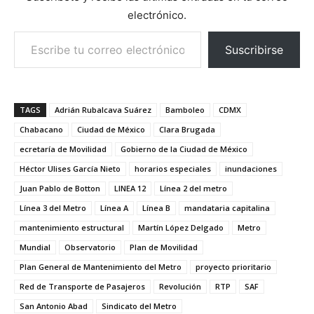
electrónico.
Escribe tu correo electrónico…
Suscribirse
TAGS
Adrián Rubalcava Suárez
Bamboleo
CDMX
Chabacano
Ciudad de México
Clara Brugada
ecretaría de Movilidad
Gobierno de la Ciudad de México
Héctor Ulises García Nieto
horarios especiales
inundaciones
Juan Pablo de Botton
LINEA 12
Línea 2 del metro
Línea 3 del Metro
Línea A
Línea B
mandataria capitalina
mantenimiento estructural
Martín López Delgado
Metro
Mundial
Observatorio
Plan de Movilidad
Plan General de Mantenimiento del Metro
proyecto prioritario
Red de Transporte de Pasajeros
Revolución
RTP
SAF
San Antonio Abad
Sindicato del Metro