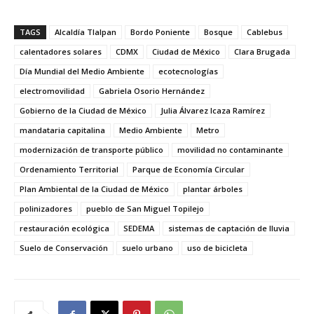
TAGS
Alcaldía Tlalpan
Bordo Poniente
Bosque
Cablebus
calentadores solares
CDMX
Ciudad de México
Clara Brugada
Día Mundial del Medio Ambiente
ecotecnologías
electromovilidad
Gabriela Osorio Hernández
Gobierno de la Ciudad de México
Julia Álvarez Icaza Ramírez
mandataria capitalina
Medio Ambiente
Metro
modernización de transporte público
movilidad no contaminante
Ordenamiento Territorial
Parque de Economía Circular
Plan Ambiental de la Ciudad de México
plantar árboles
polinizadores
pueblo de San Miguel Topilejo
restauración ecológica
SEDEMA
sistemas de captación de lluvia
Suelo de Conservación
suelo urbano
uso de bicicleta