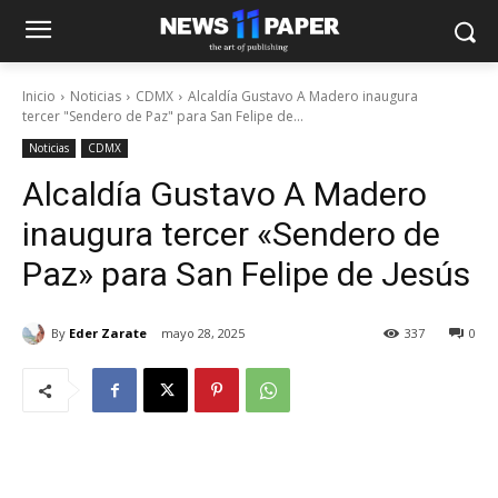
Inicio
Noticias
CDMX
Alcaldía Gustavo A Madero inaugura
tercer "Sendero de Paz" para San Felipe de...
Noticias
CDMX
Alcaldía Gustavo A Madero
inaugura tercer «Sendero de
Paz» para San Felipe de Jesús
By
Eder Zarate
mayo 28, 2025
337
0