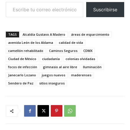
Escribe tu correo electrónico…
Suscribirse
TAGS
Alcaldía Gustavo A Madero
áreas de esparcimiento
avenida León de los Aldama
calidad de vida
camellón rehabilitado
Caminos Seguros
CDMX
Ciudad de México
ciudadanía
colonias olvidadas
focos de infección
gimnasio al aire libre
Iluminación
Janecarlo Lozano
juegos nuevos
maderenses
Sendero de Paz
sitios inseguros