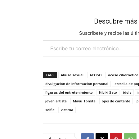
Descubre más 
Suscríbete y recibe las últ
Escribe tu correo electrónico…
TAGS
Abuso sexual
ACOSO
acoso cibernético
divulgación de información personal
estrella de po
figuras del entretenimiento
Hibiki Sato
idols
joven artista
Mayu Tomita
ojos de cantante
p
selfie
victima