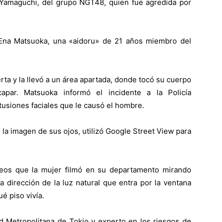
Yamaguchi, del grupo NGT48, quien fue agredida por
 Ena Matsuoka, una «aidoru» de 21 años miembro del
rta y la llevó a un área apartada, donde tocó su cuerpo
apar. Matsuoka informó el incidente a la Policía
tusiones faciales que le causó el hombre.
la imagen de sus ojos, utilizó Google Street View para
eos que la mujer filmó en su departamento mirando
a dirección de la luz natural que entra por la ventana
é piso vivía.
ad Metropolitana de Tokio y experto en los riesgos de