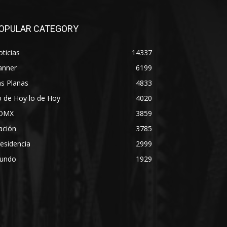
OPULAR CATEGORY
ticias
14337
anner
6199
s Planas
4833
 de Hoy lo de Hoy
4020
DMX
3859
ación
3785
esidencia
2999
undo
1929