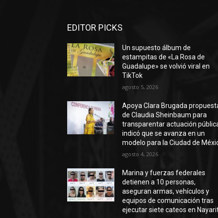
EDITOR PICKS
Un supuesto álbum de
estampitas de «La Rosa de
Guadalupe» se volvió viral en
TikTok
agosto 5, 2026
Apoya Clara Brugada propuest
de Claudia Sheinbaum para
transparentar actuación públic
indicó que se avanza en un
modelo para la Ciudad de Méxi
agosto 4, 2026
Marina y fuerzas federales
detienen a 10 personas,
aseguran armas, vehículos y
equipos de comunicación tras
ejecutar siete cateos en Nayari