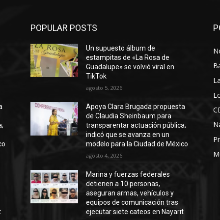
POPULAR POSTS
P
Un supuesto álbum de
No
estampitas de «La Rosa de
B
Guadalupe» se volvió viral en
TikTok
La
agosto 5, 2026
Lo
a
Apoya Clara Brugada propuesta
C
de Claudia Sheinbaum para
N
a;
transparentar actuación pública;
indicó que se avanza en un
Pr
co
modelo para la Ciudad de México
M
agosto 4, 2026
Marina y fuerzas federales
detienen a 10 personas,
aseguran armas, vehículos y
equipos de comunicación tras
t
ejecutar siete cateos en Nayarit