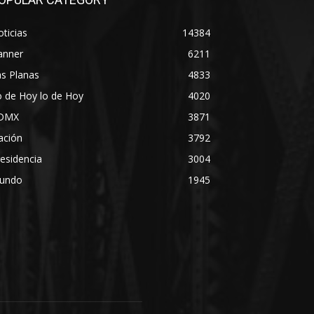
ticias
14384
anner
6211
s Planas
4833
 de Hoy lo de Hoy
4020
DMX
3871
ación
3792
esidencia
3004
undo
1945