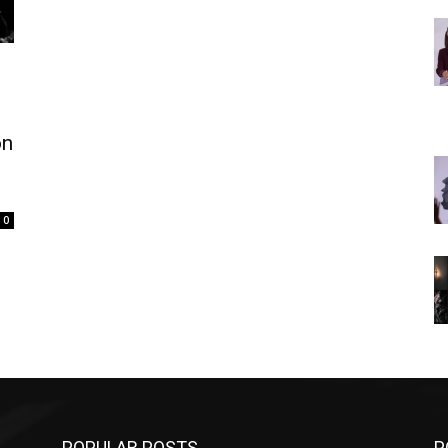
on
0
POPULAR POSTS
P