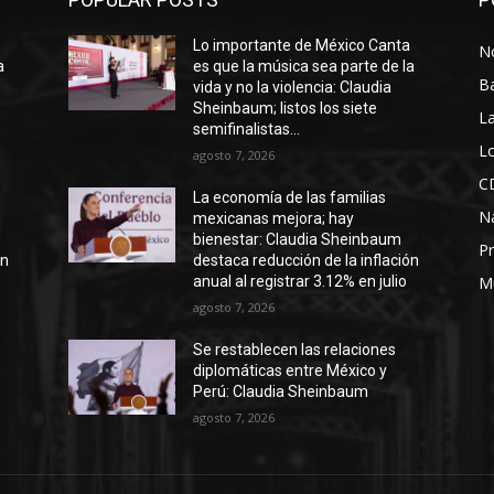
a
Lo importante de México Canta
No
a
es que la música sea parte de la
B
vida y no la violencia: Claudia
Sheinbaum; listos los siete
La
semifinalistas...
Lo
agosto 7, 2026
C
La economía de las familias
N
mexicanas mejora; hay
bienestar: Claudia Sheinbaum
Pr
ón
destaca reducción de la inflación
anual al registrar 3.12% en julio
M
agosto 7, 2026
Se restablecen las relaciones
diplomáticas entre México y
Perú: Claudia Sheinbaum
agosto 7, 2026