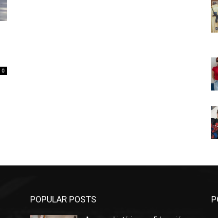
o
0
POPULAR POSTS
P