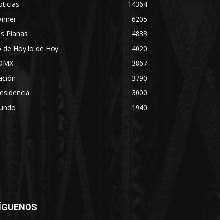
ticias
14364
anner
6205
s Planas
4833
 de Hoy lo de Hoy
4020
DMX
3867
ación
3790
esidencia
3000
undo
1940
ÍGUENOS