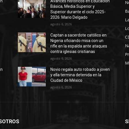
ón
Avances históricos en Educación
No
Básica, Media Superior y
B
Superior durante el ciclo 2025-
2026: Mario Delgado
La
agosto 6, 2026
Lo
Captan a sacerdote católico en
C
Nigeria oficiando misa con un
N
s
rifle en la espalda ante ataques
contra iglesias cristianas
Pr
agosto 6, 2026
M
en
Novio regala auto robado a joven
y ella termina detenida en la
Ciudad de México
agosto 6, 2026
SOTROS
S