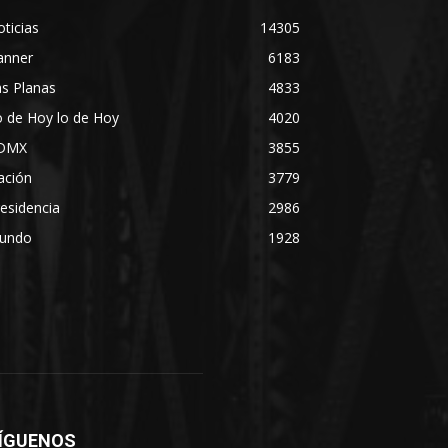
ticias
14305
anner
6183
s Planas
4833
 de Hoy lo de Hoy
4020
DMX
3855
ación
3779
esidencia
2986
undo
1928
ÍGUENOS