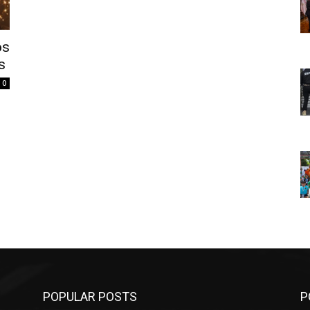
os
s
0
POPULAR POSTS
P