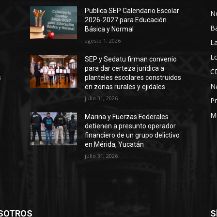
Publica SEP Calendario Escolar
No
2026-2027 para Educación
B
Básica y Normal
agosto 1, 2026
La
Lo
SEP y Sedatu firman convenio
para dar certeza jurídica a
C
s
planteles escolares construidos
N
en zonas rurales y ejidales
julio 31, 2026
Pr
M
Marina y Fuerzas Federales
detienen a presunto operador
financiero de un grupo delictivo
en Mérida, Yucatán
julio 31, 2026
SOTROS
S