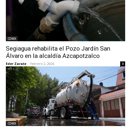
CDMX
Segiagua rehabilita el Pozo Jardín San
Álvaro en la alcaldía Azcapotzalco
Eder Zarate
-
febrero 2, 2026
0
CDMX