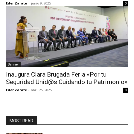
Eder Zarate
-
junio 9, 2025
0
Banner
Inaugura Clara Brugada Feria «Por tu
Seguridad Unid@s Cuidando tu Patrimonio»
Eder Zarate
-
abril 25, 2025
0
MOST READ