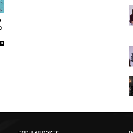
e
o
0
POPULAR POSTS
P