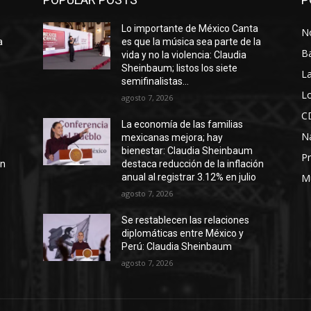
a
Lo importante de México Canta
No
a
es que la música sea parte de la
B
vida y no la violencia: Claudia
Sheinbaum; listos los siete
La
semifinalistas...
Lo
agosto 7, 2026
C
La economía de las familias
N
mexicanas mejora; hay
bienestar: Claudia Sheinbaum
Pr
ón
destaca reducción de la inflación
anual al registrar 3.12% en julio
M
agosto 7, 2026
Se restablecen las relaciones
diplomáticas entre México y
Perú: Claudia Sheinbaum
agosto 7, 2026