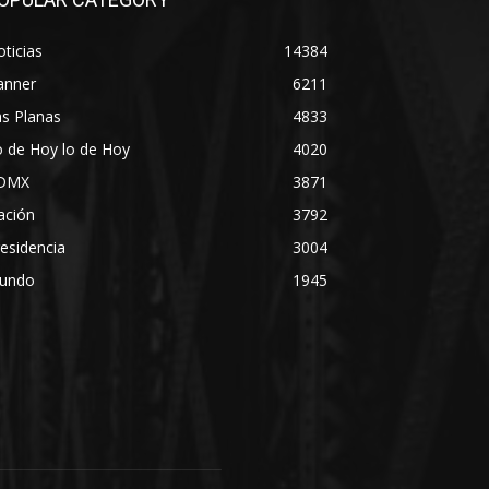
ticias
14384
anner
6211
s Planas
4833
 de Hoy lo de Hoy
4020
DMX
3871
ación
3792
esidencia
3004
undo
1945