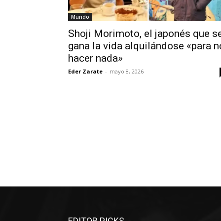
Mundo
Shoji Morimoto, el japonés que s
gana la vida alquilándose «para n
hacer nada»
Eder Zarate
-
mayo 8, 2026
EDITOR PICKS