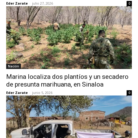
Eder Zarate
-
julio 27, 2026
0
Nación
Marina localiza dos plantíos y un secadero
de presunta marihuana, en Sinaloa
Eder Zarate
-
junio 5, 2026
0