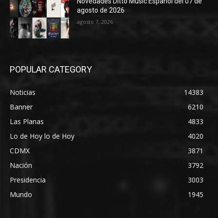
Novedades Ditto Music Español del 07 de
agosto de 2026
agosto 7, 2026
POPULAR CATEGORY
Noticias
14383
Banner
6210
Las Planas
4833
Lo de Hoy lo de Hoy
4020
CDMX
3871
Nación
3792
Presidencia
3003
Mundo
1945