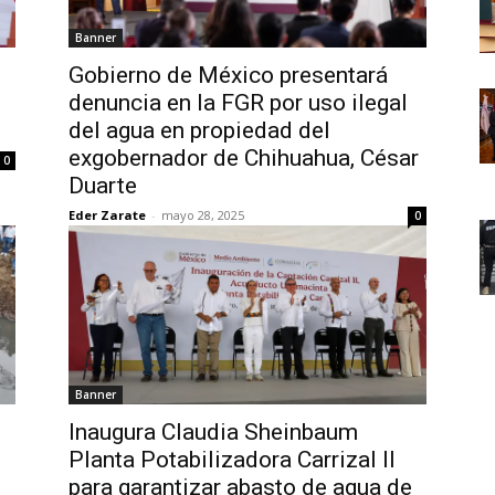
Banner
Gobierno de México presentará
denuncia en la FGR por uso ilegal
del agua en propiedad del
exgobernador de Chihuahua, César
0
Duarte
Eder Zarate
-
mayo 28, 2025
0
Banner
Inaugura Claudia Sheinbaum
Planta Potabilizadora Carrizal II
para garantizar abasto de agua de