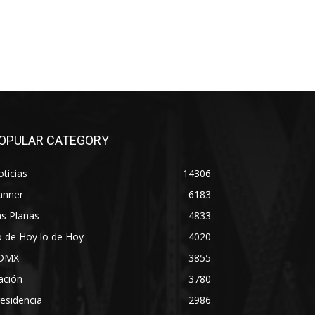
OPULAR CATEGORY
ticias
14306
anner
6183
s Planas
4833
 de Hoy lo de Hoy
4020
DMX
3855
ación
3780
esidencia
2986