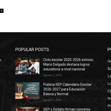
0
POPULAR POSTS
P
;
Ciclo escolar 2025-2026 exitoso;
No
Mario Delgado destaca logros
B
educativos a nivel nacional
agosto 2, 2026
La
Lo
Publica SEP Calendario Escolar
2026-2027 para Educación
C
Básica y Normal
N
agosto 1, 2026
Pr
SEP y Sedatu firman convenio