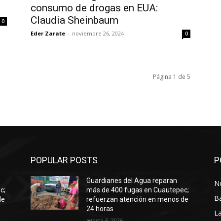
consumo de drogas en EUA:
Claudia Sheinbaum
0
Eder Zarate
-
noviembre 26, 2024
0
Página 1 de 5
POPULAR POSTS
P
Guardianes del Agua reparan
No
c;
más de 400 fugas en Cuautepec;
B
de
refuerzan atención en menos de
24 horas
La
agosto 6, 2026