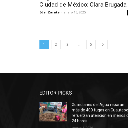
Ciudad de México: Clara Brugada
Eder Zarate
-
enero 15, 2025
...
1
2
3
5
EDITOR PICKS
Guardianes del Agua reparan
más de 400 fugas en Cuautepe
refuerzan atención en menos 
24 horas
agosto 6, 2026