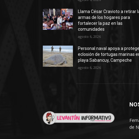
Llama César Cravioto a retirar l
armas de los hogares para
fortalecer la paz en las
comunidades
agosto 6, 2026
Personal naval apoya a proteg
eclosión de tortugas marinas e
playa Sabancuy, Campeche
agosto 6, 2026
NO
Fern
de N