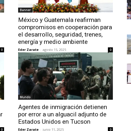
Banner
México y Guatemala reafirman
compromisos en cooperación para
el desarrollo, seguridad, trenes,
energía y medio ambiente
Eder Zarate
-
agosto 15, 2025
0
0
Mundo
Agentes de inmigración detienen
ar
por error a un alguacil adjunto de
Estados Unidos en Tucson
Eder Zarate
-
junio 11, 2025
0
0