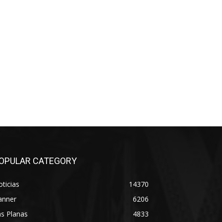
OPULAR CATEGORY
ticias
14370
anner
6206
s Planas
4833