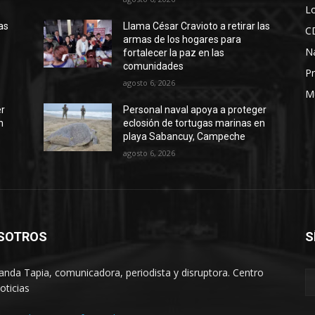
Lo
as
Llama César Cravioto a retirar las
C
armas de los hogares para
N
fortalecer la paz en las
comunidades
Pr
agosto 6, 2026
M
er
Personal naval apoya a proteger
n
eclosión de tortugas marinas en
playa Sabancuy, Campeche
agosto 6, 2026
SOTROS
S
anda Tapia, comunicadora, periodista y disruptora. Centro
oticias