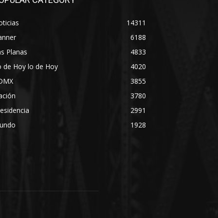
ticias
14311
anner
6188
s Planas
4833
 de Hoy lo de Hoy
4020
DMX
3855
ación
3780
esidencia
2991
undo
1928