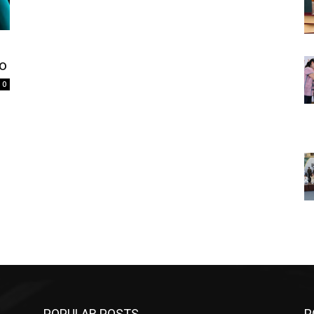
po
0
POPULAR POSTS
P