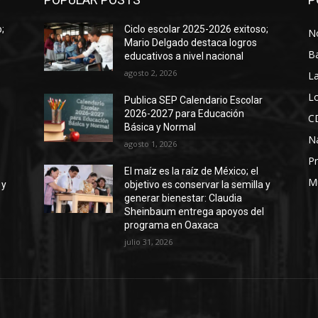
;
Ciclo escolar 2025-2026 exitoso;
No
Mario Delgado destaca logros
B
educativos a nivel nacional
agosto 2, 2026
La
Lo
Publica SEP Calendario Escolar
2026-2027 para Educación
C
Básica y Normal
N
agosto 1, 2026
Pr
El maíz es la raíz de México; el
M
 y
objetivo es conservar la semilla y
generar bienestar: Claudia
l
Sheinbaum entrega apoyos del
programa en Oaxaca
julio 31, 2026