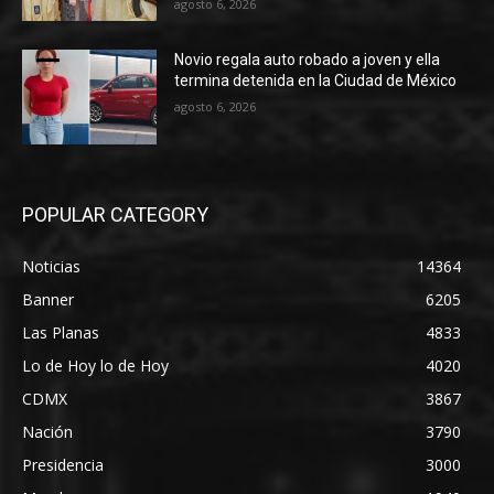
agosto 6, 2026
Novio regala auto robado a joven y ella
termina detenida en la Ciudad de México
agosto 6, 2026
POPULAR CATEGORY
Noticias
14364
Banner
6205
Las Planas
4833
Lo de Hoy lo de Hoy
4020
CDMX
3867
Nación
3790
Presidencia
3000