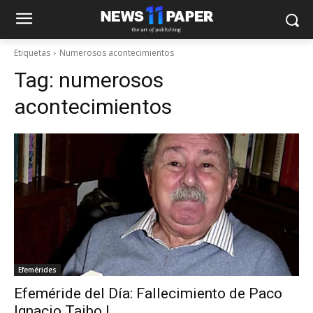
Etiquetas
Numerosos acontecimientos
Tag:
numerosos
acontecimientos
Efemérides
Efeméride del Día: Fallecimiento de Paco
Ignacio Taibo I