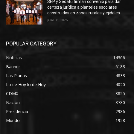
SEP y Sedatu firman convenio para dar
certeza jurídica a planteles escolares
construidos en zonas rurales y ejidales
julio 31, 2026
POPULAR CATEGORY
Noticias
14306
Banner
6183
Las Planas
4833
Lo de Hoy lo de Hoy
4020
CDMX
3855
Nación
3780
Presidencia
2986
Mundo
1928