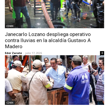
CDMX
Janecarlo Lozano despliega operativo
contra lluvias en la alcaldía Gustavo A
Madero
Eder Zarate
-
julio 17, 2026
0
CDMX