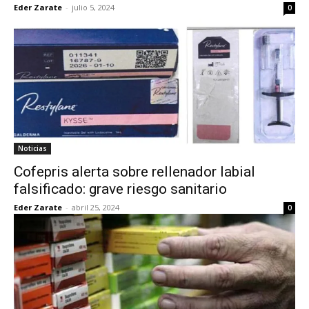
Eder Zarate
-
julio 5, 2024
0
Noticias
Cofepris alerta sobre rellenador labial
falsificado: grave riesgo sanitario
Eder Zarate
-
abril 25, 2024
0