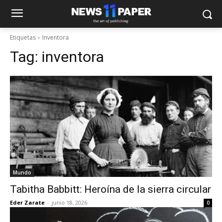
Etiquetas
Inventora
Tag:
inventora
Mundo
Tabitha Babbitt: Heroína de la sierra circular
Eder Zarate
-
junio 18, 2026
0