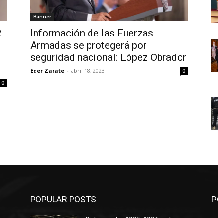
Banner
R
Información de las Fuerzas
Armadas se protegerá por
seguridad nacional: López Obrador
Eder Zarate
-
abril 18, 2023
0
0
POPULAR POSTS
P