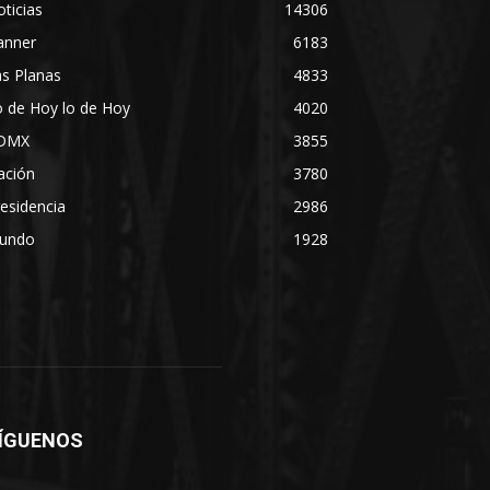
ticias
14306
anner
6183
s Planas
4833
 de Hoy lo de Hoy
4020
DMX
3855
ación
3780
esidencia
2986
undo
1928
ÍGUENOS