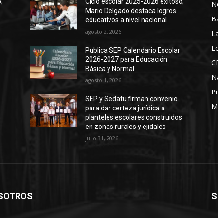
;
Ciclo escolar 2025-2026 exitoso;
No
Mario Delgado destaca logros
B
educativos a nivel nacional
agosto 2, 2026
La
Lo
Publica SEP Calendario Escolar
2026-2027 para Educación
C
Básica y Normal
N
agosto 1, 2026
Pr
SEP y Sedatu firman convenio
M
para dar certeza jurídica a
s
planteles escolares construidos
en zonas rurales y ejidales
julio 31, 2026
SOTROS
S