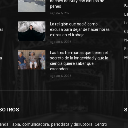
baches de Bury con dibujos de
B
penes
agosto 6, 2026
La
Lo
La religión que nació como
as
excusa para dejar de hacer horas
C
extras en el trabajo
N
agosto 6, 2026
Pr
l
Las tres hermanas que tienen el
M
la
secreto de la longevidad y que la
ciencia quiere saber qué
esconden
agosto 6, 2026
SOTROS
S
anda Tapia, comunicadora, periodista y disruptora. Centro