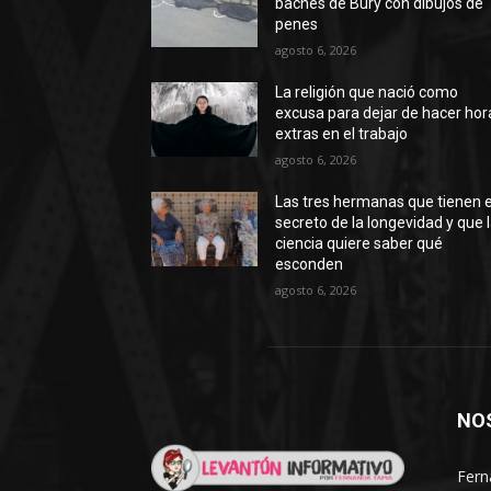
baches de Bury con dibujos de
penes
agosto 6, 2026
La religión que nació como
excusa para dejar de hacer hor
extras en el trabajo
agosto 6, 2026
Las tres hermanas que tienen e
secreto de la longevidad y que 
ciencia quiere saber qué
esconden
agosto 6, 2026
NO
Fern