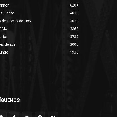
anner
6204
s Planas
4833
 de Hoy lo de Hoy
4020
DMX
3865
ación
3789
esidencia
3000
undo
1936
ÍGUENOS