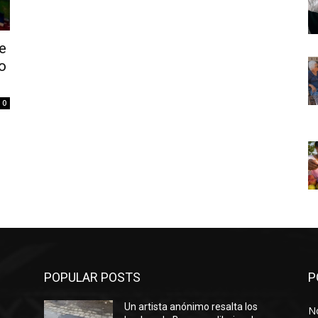
e
o
0
POPULAR POSTS
P
Un artista anónimo resalta los
No