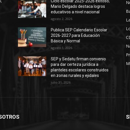
;
Ciclo escolar 2025-2026 exitoso;
No
Mario Delgado destaca logros
B
educativos a nivel nacional
agosto 2, 2026
La
Lo
Publica SEP Calendario Escolar
2026-2027 para Educación
C
Básica y Normal
N
agosto 1, 2026
Pr
SEP y Sedatu firman convenio
M
para dar certeza jurídica a
s
planteles escolares construidos
en zonas rurales y ejidales
julio 31, 2026
SOTROS
S