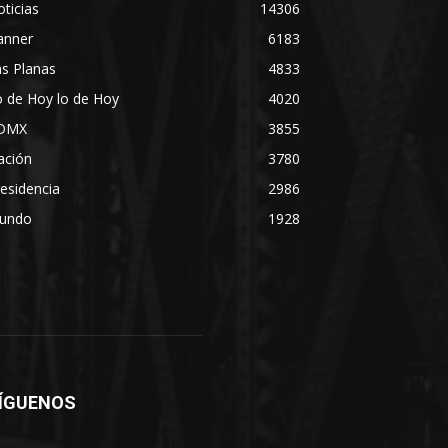
ticias
14306
anner
6183
s Planas
4833
 de Hoy lo de Hoy
4020
DMX
3855
ación
3780
esidencia
2986
undo
1928
ÍGUENOS