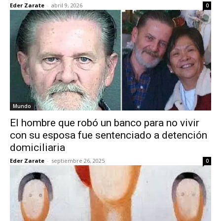
Eder Zarate
-
abril 9, 2026
0
Mundo
El hombre que robó un banco para no vivir
con su esposa fue sentenciado a detención
domiciliaria
Eder Zarate
-
septiembre 26, 2025
0