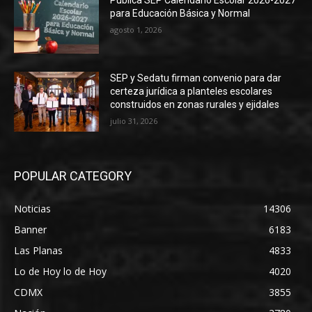
Publica SEP Calendario Escolar 2026-2027
para Educación Básica y Normal
agosto 1, 2026
SEP y Sedatu firman convenio para dar
certeza jurídica a planteles escolares
construidos en zonas rurales y ejidales
julio 31, 2026
POPULAR CATEGORY
Noticias
14306
Banner
6183
Las Planas
4833
Lo de Hoy lo de Hoy
4020
CDMX
3855