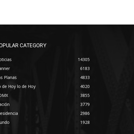
OPULAR CATEGORY
ticias
14305
anner
6183
s Planas
4833
 de Hoy lo de Hoy
4020
DMX
3855
ación
3779
esidencia
2986
undo
1928