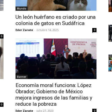
Mundo
o
Un león huérfano es criado por una
colonia de gatos en Sudáfrica
Eder Zarate
-
octubre 14, 2025
0
0
Banner
Economía moral funciona: López
Obrador; Gobierno de México
mejora ingresos de las familias y
reduce la pobreza
0
Eder Zarate
-
julio 27, 2023
0