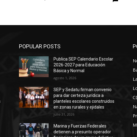
POPULAR POSTS
P
Publica SEP Calendario Escolar
No
2026-2027 para Educación
B
Básica y Normal
agosto 1, 2026
La
Lo
SEP y Sedatu firman convenio
para dar certeza jurídica a
C
s
planteles escolares construidos
N
en zonas rurales y ejidales
julio 31, 2026
Pr
M
Marina y Fuerzas Federales
detienen a presunto operador