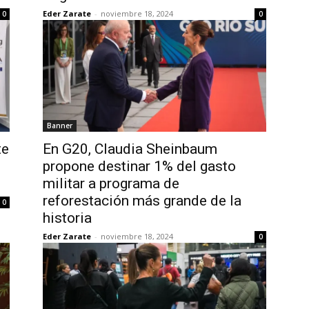
Eder Zarate
-
noviembre 18, 2024
0
0
Banner
te
En G20, Claudia Sheinbaum
propone destinar 1% del gasto
militar a programa de
reforestación más grande de la
0
historia
Eder Zarate
-
noviembre 18, 2024
0