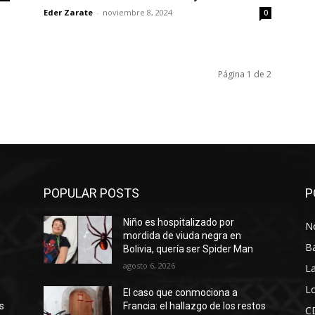
Eder Zarate
-
noviembre 8, 2024
0
Página 1 de 2
POPULAR POSTS
P
Niño es hospitalizado por
No
mordida de viuda negra en
B
Bolivia, quería ser Spider Man
agosto 6, 2026
La
Lo
El caso que conmociona a
os
Francia: el hallazgo de los restos
C