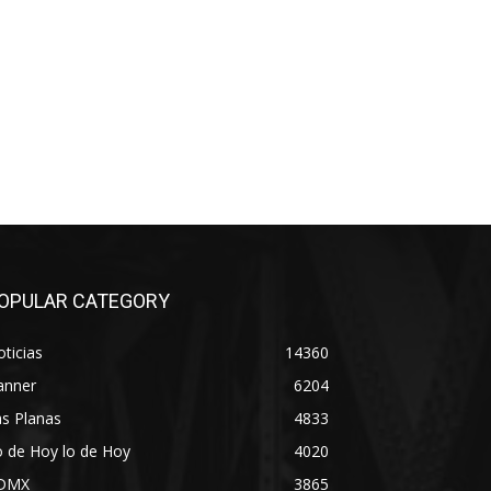
OPULAR CATEGORY
ticias
14360
anner
6204
s Planas
4833
 de Hoy lo de Hoy
4020
DMX
3865