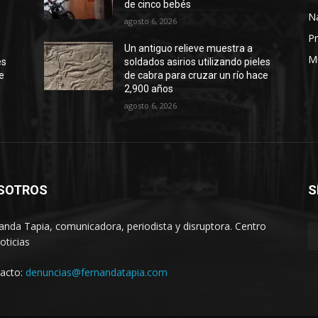
de cinco bebés
N
agosto 6, 2026
Pr
Un antiguo relieve muestra a
M
es
soldados asirios utilizando pieles
e
de cabra para cruzar un río hace
2,900 años
agosto 6, 2026
SOTROS
S
anda Tapia, comunicadora, periodista y disruptora. Centro
oticias
acto:
denuncias@fernandatapia.com