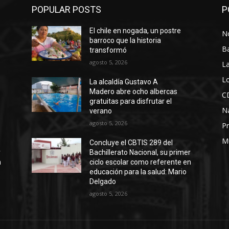
POPULAR POSTS
P
El chile en nogada, un postre
No
barroco que la historia
B
transformó
agosto 5, 2026
La
Lo
La alcaldía Gustavo A
Madero abre ocho albercas
C
gratuitas para disfrutar el
N
verano
agosto 5, 2026
Pr
M
Concluye el CBTIS 289 del
r
Bachillerato Nacional, su primer
n
ciclo escolar como referente en
educación para la salud: Mario
Delgado
agosto 5, 2026