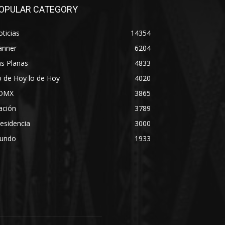
OPULAR CATEGORY
ticias
14354
anner
6204
s Planas
4833
 de Hoy lo de Hoy
4020
DMX
3865
ación
3789
esidencia
3000
undo
1933