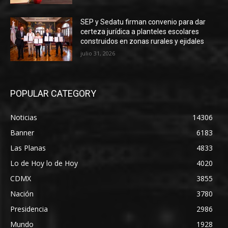
SEP y Sedatu firman convenio para dar
certeza jurídica a planteles escolares
construidos en zonas rurales y ejidales
julio 31, 2026
POPULAR CATEGORY
Noticias
14306
Banner
6183
Las Planas
4833
Lo de Hoy lo de Hoy
4020
CDMX
3855
Nación
3780
Presidencia
2986
Mundo
1928