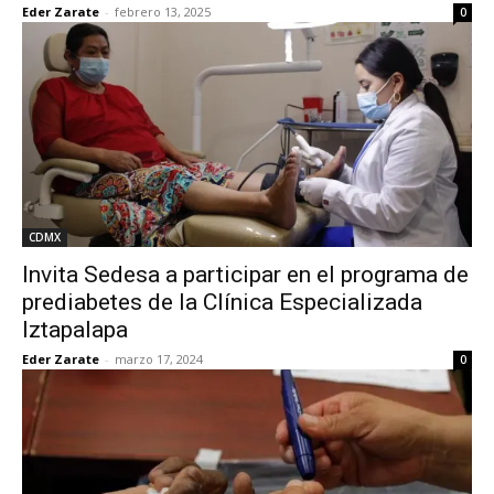
Eder Zarate
-
febrero 13, 2025
0
CDMX
Invita Sedesa a participar en el programa de
prediabetes de la Clínica Especializada
Iztapalapa
Eder Zarate
-
marzo 17, 2024
0