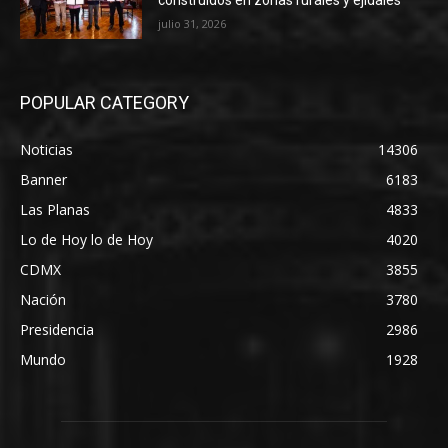
construidos en zonas rurales y ejidales
julio 31, 2026
POPULAR CATEGORY
Noticias
14306
Banner
6183
Las Planas
4833
Lo de Hoy lo de Hoy
4020
CDMX
3855
Nación
3780
Presidencia
2986
Mundo
1928