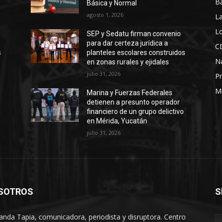
B
Básica y Normal
agosto 1, 2026
La
Lo
SEP y Sedatu firman convenio
para dar certeza jurídica a
C
s
planteles escolares construidos
N
en zonas rurales y ejidales
julio 31, 2026
Pr
M
Marina y Fuerzas Federales
detienen a presunto operador
financiero de un grupo delictivo
en Mérida, Yucatán
julio 31, 2026
SOTROS
S
anda Tapia, comunicadora, periodista y disruptora. Centro