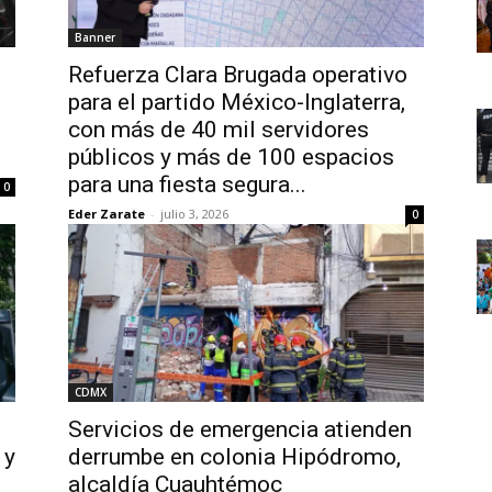
Banner
Refuerza Clara Brugada operativo
para el partido México-Inglaterra,
con más de 40 mil servidores
públicos y más de 100 espacios
para una fiesta segura...
0
Eder Zarate
-
julio 3, 2026
0
CDMX
n
Servicios de emergencia atienden
 y
derrumbe en colonia Hipódromo,
alcaldía Cuauhtémoc