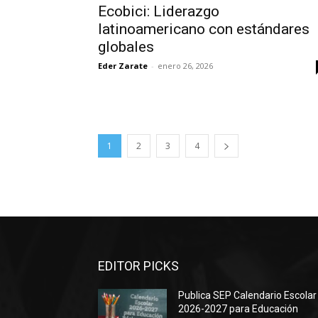
Ecobici: Liderazgo
latinoamericano con estándares
globales
Eder Zarate
-
enero 26, 2026
1
2
3
4
EDITOR PICKS
Publica SEP Calendario Escolar
2026-2027 para Educación