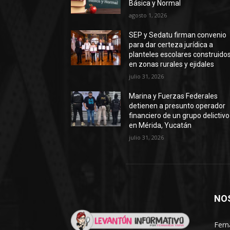
Básica y Normal
agosto 1, 2026
SEP y Sedatu firman convenio
para dar certeza jurídica a
planteles escolares construido
en zonas rurales y ejidales
julio 31, 2026
Marina y Fuerzas Federales
detienen a presunto operador
financiero de un grupo delictivo
en Mérida, Yucatán
julio 31, 2026
NO
Fern