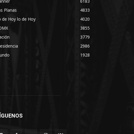
anner
6183
s Planas
4833
 de Hoy lo de Hoy
4020
DMX
3855
ación
3779
esidencia
2986
undo
1928
ÍGUENOS