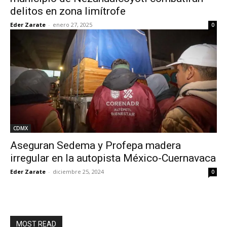
delitos en zona limítrofe
Eder Zarate
-
enero 27, 2025
0
CDMX
Aseguran Sedema y Profepa madera
irregular en la autopista México-Cuernavaca
Eder Zarate
-
diciembre 25, 2024
0
MOST READ