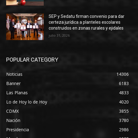
SEP y Sedatu firman convenio para dar
certeza jurídica a planteles escolares
construidos en zonas rurales y ejidales
julio 31, 2026
POPULAR CATEGORY
Noticias
14306
Banner
6183
Las Planas
4833
Lo de Hoy lo de Hoy
4020
CDMX
3855
Nación
3780
Presidencia
2986