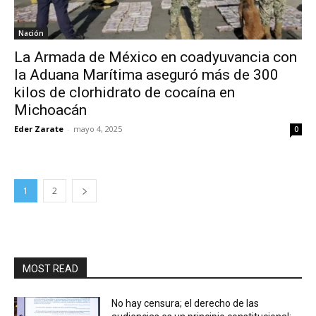
Nación
La Armada de México en coadyuvancia con
la Aduana Marítima aseguró más de 300
kilos de clorhidrato de cocaína en
Michoacán
Eder Zarate
-
mayo 4, 2025
0
1
2
MOST READ
No hay censura; el derecho de las