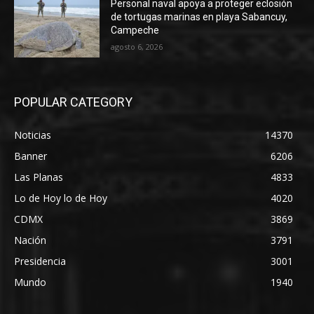
Personal naval apoya a proteger eclosión
de tortugas marinas en playa Sabancuy,
Campeche
agosto 6, 2026
POPULAR CATEGORY
Noticias
14370
Banner
6206
Las Planas
4833
Lo de Hoy lo de Hoy
4020
CDMX
3869
Nación
3791
Presidencia
3001
Mundo
1940