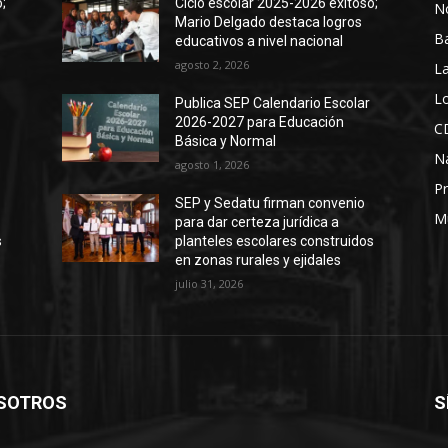
;
Ciclo escolar 2025-2026 exitoso;
No
Mario Delgado destaca logros
B
educativos a nivel nacional
agosto 2, 2026
La
Lo
Publica SEP Calendario Escolar
2026-2027 para Educación
C
Básica y Normal
N
agosto 1, 2026
Pr
SEP y Sedatu firman convenio
M
para dar certeza jurídica a
s
planteles escolares construidos
en zonas rurales y ejidales
julio 31, 2026
SOTROS
S