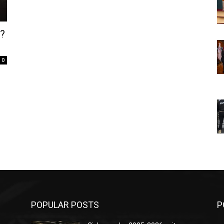
s?
0
POPULAR POSTS
P