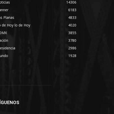
ticias
14306
anner
6183
s Planas
4833
 de Hoy lo de Hoy
4020
DMX
3855
ación
3780
esidencia
2986
undo
1928
ÍGUENOS