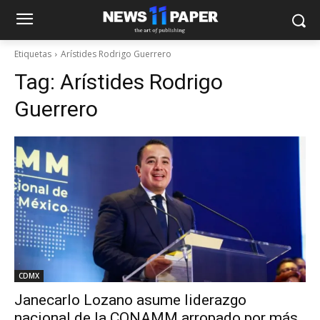
Etiquetas
Arístides Rodrigo Guerrero
Tag:
Arístides Rodrigo
Guerrero
CDMX
Janecarlo Lozano asume liderazgo
nacional de la CONAMM arropado por más