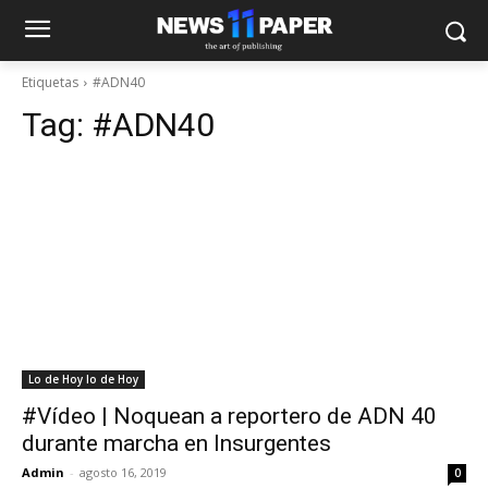
Etiquetas
#ADN40
Tag:
#ADN40
Lo de Hoy lo de Hoy
#Vídeo | Noquean a reportero de ADN 40
durante marcha en Insurgentes
Admin
-
agosto 16, 2019
0