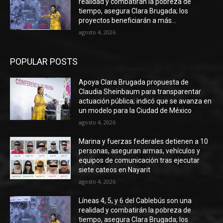
realidad y combatirán la pobreza de
tiempo, asegura Clara Brugada; los
proyectos beneficiarán a más...
agosto 4, 2026
POPULAR POSTS
Apoya Clara Brugada propuesta de
Claudia Sheinbaum para transparentar
actuación pública; indicó que se avanza en
un modelo para la Ciudad de México
agosto 4, 2026
Marina y fuerzas federales detienen a 10
personas, aseguran armas, vehículos y
equipos de comunicación tras ejecutar
siete cateos en Nayarit
agosto 4, 2026
Líneas 4, 5, y 6 del Cablebús son una
realidad y combatirán la pobreza de
tiempo, asegura Clara Brugada; los