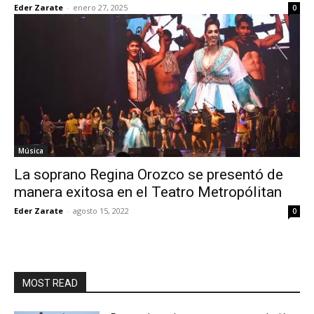
Eder Zarate
-
enero 27, 2025
0
Música
La soprano Regina Orozco se presentó de
manera exitosa en el Teatro Metropólitan
Eder Zarate
-
agosto 15, 2022
0
MOST READ