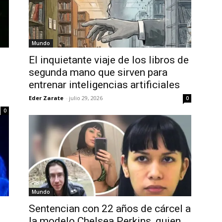
Mundo
El inquietante viaje de los libros de
segunda mano que sirven para
entrenar inteligencias artificiales
Eder Zarate
-
julio 29, 2026
0
0
Mundo
Sentencian con 22 años de cárcel a
la modelo Chelsea Perkins, quien