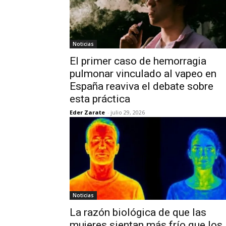
Noticias
El primer caso de hemorragia
pulmonar vinculado al vapeo en
España reaviva el debate sobre
esta práctica
Eder Zarate
-
julio 29, 2026
Noticias
La razón biológica de que las
mujeres sientan más frío que los