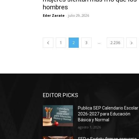
hombres
Eder Zarate
-
julio 29, 2026
...
1
2
3
2.236
EDITOR PICKS
Publica SEP Calendario Escolar
2026-2027 para Educación
Básica y Normal
agosto 1, 2026