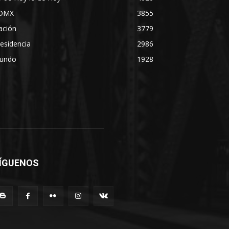
DMX
3855
ación
3779
esidencia
2986
undo
1928
ÍGUENOS