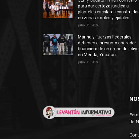
SEP y Sedatu firman convenio
para dar certeza jurídica a
planteles escolares construido
en zonas rurales y ejidales
julio 31, 2026
Marina y Fuerzas Federales
detienen a presunto operador
financiero de un grupo delictivo
en Mérida, Yucatán
julio 31, 2026
NO
Fern
de N
Cont