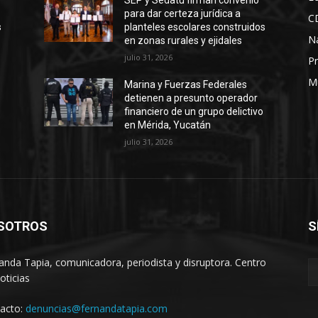
SEP y Sedatu firman convenio
para dar certeza jurídica a
C
s
planteles escolares construidos
N
en zonas rurales y ejidales
julio 31, 2026
Pr
M
Marina y Fuerzas Federales
detienen a presunto operador
financiero de un grupo delictivo
en Mérida, Yucatán
julio 31, 2026
SOTROS
S
anda Tapia, comunicadora, periodista y disruptora. Centro
oticias
acto:
denuncias@fernandatapia.com