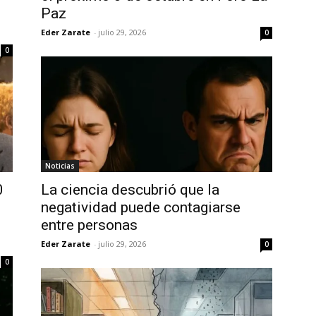
n
Paz
Eder Zarate
-
julio 29, 2026
0
0
Noticias
0
La ciencia descubrió que la
negatividad puede contagiarse
e
entre personas
Eder Zarate
-
julio 29, 2026
0
0