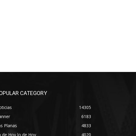
OPULAR CATEGORY
ticias
14305
anner
6183
s Planas
4833
 de Hoy lo de Hoy
4020