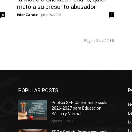
mató a su presunto abusador
Eder Zarate
-
julio 29, 2026
0
0
Página 2 de 2.236
POPULAR POSTS
P
Publica SEP Calendario Escolar
No
2026-2027 para Educación
B
Básica y Normal
agosto 1, 2026
La
Lo