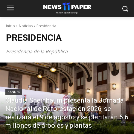
Inicio
Noticias
Presidencia
PRESIDENCIA
Presidencia de la República
BANNER
Claudia Sheinbaum presenta la Jornada
Nacional de Reforestación 2026; se
realizará el 9 de agosto y se plantarán 6.6
millones de árboles y plantas