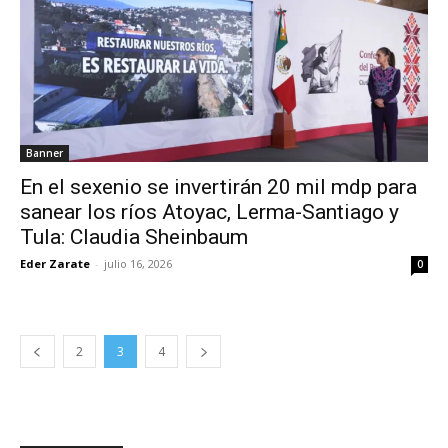
Banner
En el sexenio se invertirán 20 mil mdp para
sanear los ríos Atoyac, Lerma-Santiago y
Tula: Claudia Sheinbaum
Eder Zarate
-
julio 16, 2026
0
2
3
4