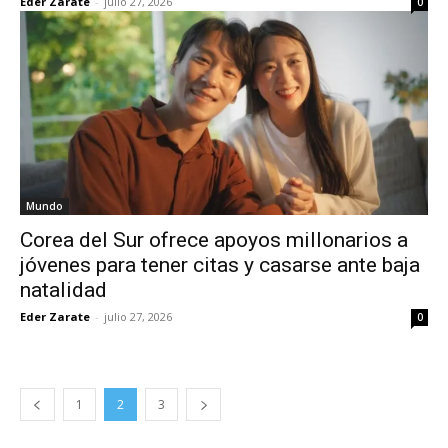
Eder Zarate
-
julio 27, 2026
0
Mundo
Corea del Sur ofrece apoyos millonarios a
jóvenes para tener citas y casarse ante baja
natalidad
Eder Zarate
-
julio 27, 2026
0
1
2
3