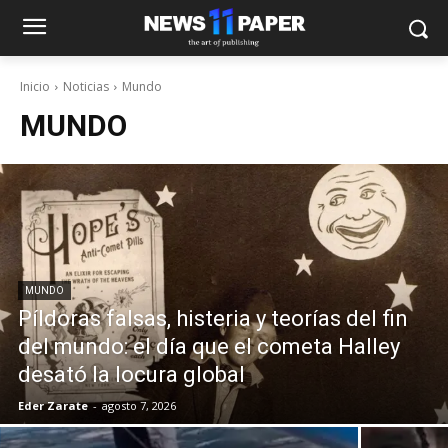
Inicio
Noticias
Mundo
MUNDO
MUNDO
Píldoras falsas, histeria y teorías del fin
del mundo: el día que el cometa Halley
desató la locura global
Eder Zarate
-
agosto 7, 2026