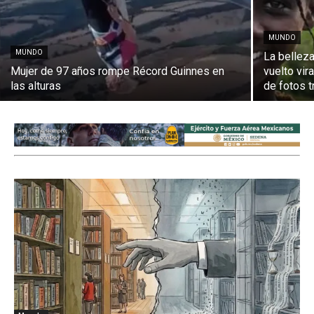
MUNDO
MUNDO
La belleza
Mujer de 97 años rompe Récord Guinnes en
vuelto vir
las alturas
de fotos t