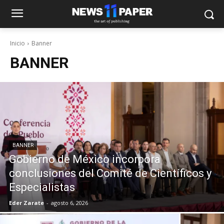
Inicio
Banner
BANNER
BANNER
Gobierno de México incorpora
conclusiones del Comité de Científicos y
Especialistas
Eder Zarate
-
agosto 6, 2026