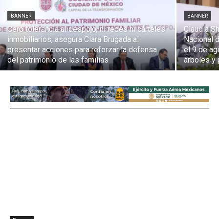
BANNER
BANNER
Cero tolerancia al despojo, ni redes ni cárteles
Claudia S
inmobiliarios, asegura Clara Brugada al
Nacional d
presentar acciones para reforzar la defensa
el 9 de ag
del patrimonio de las familias
árboles y 